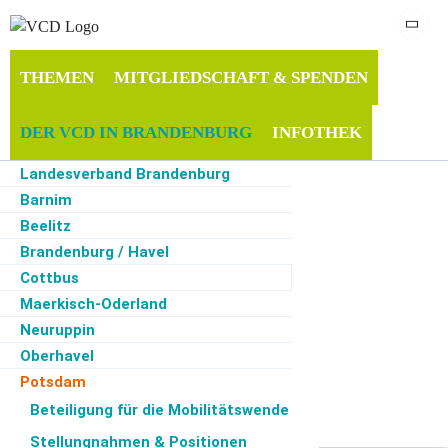
THEMEN
MITGLIEDSCHAFT & SPENDEN
DER VCD IN BRANDENBURG
INFOTHEK
Landesverband Brandenburg
SERVICE
Barnim
Beelitz
Brandenburg / Havel
Cottbus
Start
·
Der VCD in Brandenburg
·
Potsdam
Maerkisch-Oderland
Ortsgruppe Potsdam
Neuruppin
Herzlich willkommen bei der Ortsgruppe
Oberhavel
Potsdam. Wir engagieren uns für eine
Potsdam
klimaverträgliche und nachhaltige
Teltow, Kleinmachnow, Stahnsdorf
Beteiligung für die Mobilitätswende
Verkehrspolitik in Potsdam. Unter anderem
Uckermark
Stellungnahmen & Positionen