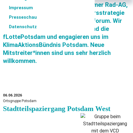
engagieren wir uns in der Potsdamer Rad-AG,
Impressum
im Begleitkreis für die Fußverkehrsstrategie
Presseschau
und für das Potsdamer Verkehrsforum. Wir
Datenschutz
unterstützen PotsdamAutofrei und die
fLottePotsdam und engagieren uns im
KlimaAktionsBündnis Potsdam. Neue
Mitstreiter*innen sind uns sehr herzlich
willkommen.
06.06.2026
Ortsgruppe Potsdam
Stadtteilspaziergang Potsdam West