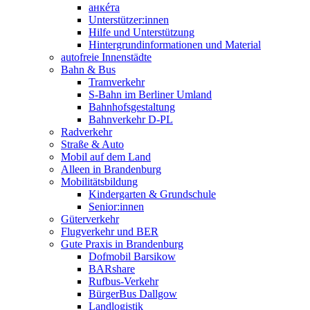
анкéта
Unterstützer:innen
Hilfe und Unterstützung
Hintergrundinformationen und Material
autofreie Innenstädte
Bahn & Bus
Tramverkehr
S-Bahn im Berliner Umland
Bahnhofsgestaltung
Bahnverkehr D-PL
Radverkehr
Straße & Auto
Mobil auf dem Land
Alleen in Brandenburg
Mobilitätsbildung
Kindergarten & Grundschule
Senior:innen
Güterverkehr
Flugverkehr und BER
Gute Praxis in Brandenburg
Dofmobil Barsikow
BARshare
Rufbus-Verkehr
BürgerBus Dallgow
Landlogistik