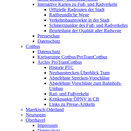
Interaktive Karten zu Fuß- und Radverkehr
Offizielle Radrouten der Stadt
Radfreundliche Wege
Verkehrsbauprojekte in der Stadt
Schmerzpunkte des Fuß- und Radverkehrs
Beurteilung der Qualität aller Radwege
Presseschau
Datenschutz
Cottbus
Datenschutz
Kreisgruppe Cottbus/ProTramCottbus
Archiv ProTramCottbus
Historie PTC
Neubaustrecken-Überblick Tram
Abgelehnte Strecken-Vorschläge
Abgelehnte Vorschläge zum Bahnhofs-
Umbau
Rad- und Fußverkehr
Kritikpunkte ÖPNV in CB
Links zu Presse-Artikeln
Maerkisch-Oderland
Neuruppin
Oberhavel
Impressum
Datenschutz