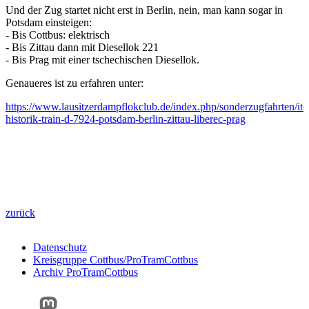
Und der Zug startet nicht erst in Berlin, nein, man kann sogar in
Potsdam einsteigen:
- Bis Cottbus: elektrisch
- Bis Zittau dann mit Diesellok 221
- Bis Prag mit einer tschechischen Diesellok.
Genaueres ist zu erfahren unter:
https://www.lausitzerdampflokclub.de/index.php/sonderzugfahrten/it
historik-train-d-7924-potsdam-berlin-zittau-liberec-prag
zurück
Datenschutz
Kreisgruppe Cottbus/ProTramCottbus
Archiv ProTramCottbus