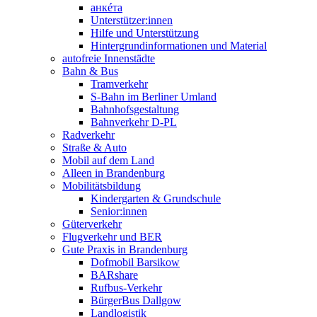
анкéта
Unterstützer:innen
Hilfe und Unterstützung
Hintergrundinformationen und Material
autofreie Innenstädte
Bahn & Bus
Tramverkehr
S-Bahn im Berliner Umland
Bahnhofsgestaltung
Bahnverkehr D-PL
Radverkehr
Straße & Auto
Mobil auf dem Land
Alleen in Brandenburg
Mobilitätsbildung
Kindergarten & Grundschule
Senior:innen
Güterverkehr
Flugverkehr und BER
Gute Praxis in Brandenburg
Dofmobil Barsikow
BARshare
Rufbus-Verkehr
BürgerBus Dallgow
Landlogistik