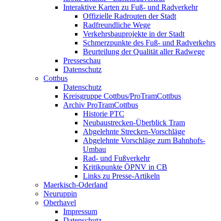
Interaktive Karten zu Fuß- und Radverkehr
Offizielle Radrouten der Stadt
Radfreundliche Wege
Verkehrsbauprojekte in der Stadt
Schmerzpunkte des Fuß- und Radverkehrs
Beurteilung der Qualität aller Radwege
Presseschau
Datenschutz
Cottbus
Datenschutz
Kreisgruppe Cottbus/ProTramCottbus
Archiv ProTramCottbus
Historie PTC
Neubaustrecken-Überblick Tram
Abgelehnte Strecken-Vorschläge
Abgelehnte Vorschläge zum Bahnhofs-
Umbau
Rad- und Fußverkehr
Kritikpunkte ÖPNV in CB
Links zu Presse-Artikeln
Maerkisch-Oderland
Neuruppin
Oberhavel
Impressum
Datenschutz