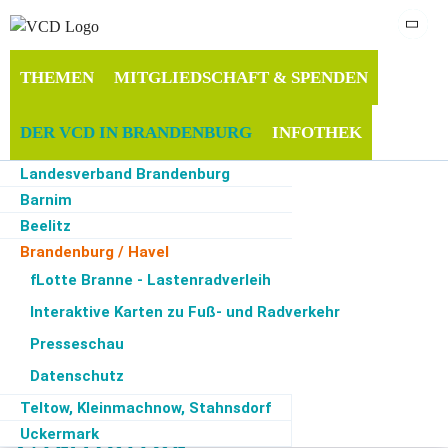
THEMEN
MITGLIEDSCHAFT & SPENDEN
DER VCD IN BRANDENBURG
INFOTHEK
Landesverband Brandenburg
SERVICE
Barnim
Beelitz
Brandenburg / Havel
Cottbus
fLotte Branne - Lastenradverleih
Start
·
Der VCD in Brandenburg
·
Brandenburg / Havel
·
Virtueller Verkehrswende-
Stammtisch am Dienstag, den 8.3. 19 Uhr
Maerkisch-Oderland
Interaktive Karten zu Fuß- und Radverkehr
Neuruppin
Presseschau
Oberhavel
02.03.2022
Datenschutz
Kreisgruppe Brandenburg / Havel
Potsdam
Kreisgruppe Brandenburg / Havel
Teltow, Kleinmachnow, Stahnsdorf
Uckermark