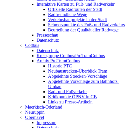
Interaktive Karten zu Fuß- und Radverkehr
Offizielle Radrouten der Stadt
Radfreundliche Wege
Verkehrsbauprojekte in der Stadt
Schmerzpunkte des Fuß- und Radverkehrs
Beurteilung der Qualität aller Radwege
Presseschau
Datenschutz
Cottbus
Datenschutz
Kreisgruppe Cottbus/ProTramCottbus
Archiv ProTramCottbus
Historie PTC
Neubaustrecken-Überblick Tram
Abgelehnte Strecken-Vorschläge
Abgelehnte Vorschläge zum Bahnhofs-
Umbau
Rad- und Fußverkehr
Kritikpunkte ÖPNV in CB
Links zu Presse-Artikeln
Maerkisch-Oderland
Neuruppin
Oberhavel
Impressum
Datenschutz