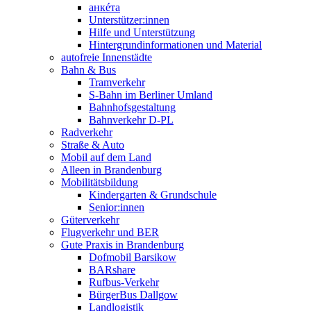
анкéта
Unterstützer:innen
Hilfe und Unterstützung
Hintergrundinformationen und Material
autofreie Innenstädte
Bahn & Bus
Tramverkehr
S-Bahn im Berliner Umland
Bahnhofsgestaltung
Bahnverkehr D-PL
Radverkehr
Straße & Auto
Mobil auf dem Land
Alleen in Brandenburg
Mobilitätsbildung
Kindergarten & Grundschule
Senior:innen
Güterverkehr
Flugverkehr und BER
Gute Praxis in Brandenburg
Dofmobil Barsikow
BARshare
Rufbus-Verkehr
BürgerBus Dallgow
Landlogistik