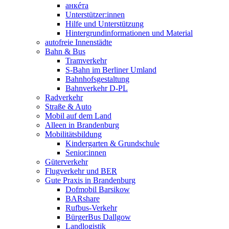
анкéта
Unterstützer:innen
Hilfe und Unterstützung
Hintergrundinformationen und Material
autofreie Innenstädte
Bahn & Bus
Tramverkehr
S-Bahn im Berliner Umland
Bahnhofsgestaltung
Bahnverkehr D-PL
Radverkehr
Straße & Auto
Mobil auf dem Land
Alleen in Brandenburg
Mobilitätsbildung
Kindergarten & Grundschule
Senior:innen
Güterverkehr
Flugverkehr und BER
Gute Praxis in Brandenburg
Dofmobil Barsikow
BARshare
Rufbus-Verkehr
BürgerBus Dallgow
Landlogistik