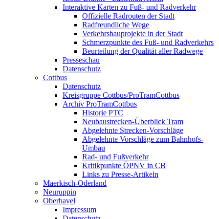
Interaktive Karten zu Fuß- und Radverkehr
Offizielle Radrouten der Stadt
Radfreundliche Wege
Verkehrsbauprojekte in der Stadt
Schmerzpunkte des Fuß- und Radverkehrs
Beurteilung der Qualität aller Radwege
Presseschau
Datenschutz
Cottbus
Datenschutz
Kreisgruppe Cottbus/ProTramCottbus
Archiv ProTramCottbus
Historie PTC
Neubaustrecken-Überblick Tram
Abgelehnte Strecken-Vorschläge
Abgelehnte Vorschläge zum Bahnhofs-
Umbau
Rad- und Fußverkehr
Kritikpunkte ÖPNV in CB
Links zu Presse-Artikeln
Maerkisch-Oderland
Neuruppin
Oberhavel
Impressum
Datenschutz