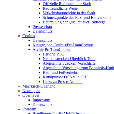
Offizielle Radrouten der Stadt
Radfreundliche Wege
Verkehrsbauprojekte in der Stadt
Schmerzpunkte des Fuß- und Radverkehrs
Beurteilung der Qualität aller Radwege
Presseschau
Datenschutz
Cottbus
Datenschutz
Kreisgruppe Cottbus/ProTramCottbus
Archiv ProTramCottbus
Historie PTC
Neubaustrecken-Überblick Tram
Abgelehnte Strecken-Vorschläge
Abgelehnte Vorschläge zum Bahnhofs-Um
Rad- und Fußverkehr
Kritikpunkte ÖPNV in CB
Links zu Presse-Artikeln
Maerkisch-Oderland
Neuruppin
Oberhavel
Impressum
Datenschutz
Potsdam
Beteiligung für die Mobilitätswende