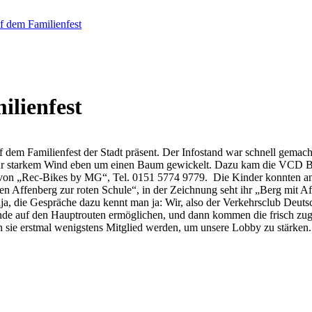
f dem Familienfest
ilienfest
 dem Familienfest der Stadt präsent. Der Infostand war schnell gemach
ehr starkem Wind eben um einen Baum gewickelt. Dazu kam die VCD Be
von „Rec-Bikes by MG“, Tel. 0151 5774 9779. Die Kinder konnten an e
 den Affenberg zur roten Schule“, in der Zeichnung seht ihr „Berg mit
, die Gespräche dazu kennt man ja: Wir, also der Verkehrsclub Deuts
e auf den Hauptrouten ermöglichen, und dann kommen die frisch zuge
n sie erstmal wenigstens Mitglied werden, um unsere Lobby zu stärken