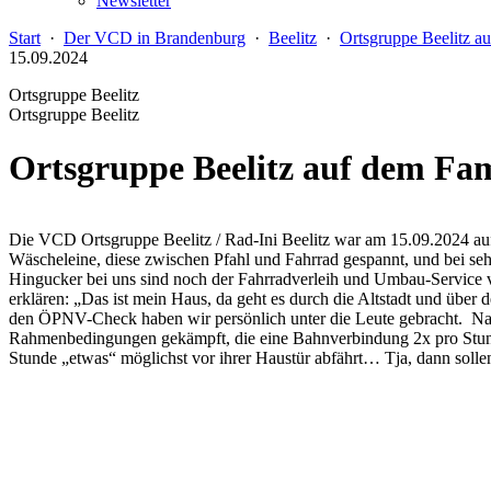
Newsletter
Start
·
Der VCD in Brandenburg
·
Beelitz
·
Ortsgruppe Beelitz au
15.09.2024
Ortsgruppe Beelitz
Ortsgruppe Beelitz
Ortsgruppe Beelitz auf dem Fam
Die VCD Ortsgruppe Beelitz / Rad-Ini Beelitz war am 15.09.2024 auf
Wäscheleine, diese zwischen Pfahl und Fahrrad gespannt, und bei s
Hingucker bei uns sind noch der Fahrradverleih und Umbau-Service 
erklären: „Das ist mein Haus, da geht es durch die Altstadt und über
den ÖPNV-Check haben wir persönlich unter die Leute gebracht. Naja
Rahmenbedingungen gekämpft, die eine Bahnverbindung 2x pro Stund
Stunde „etwas“ möglichst vor ihrer Haustür abfährt… Tja, dann solle