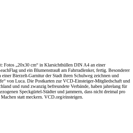
t: Fotos „20x30 cm“ in Klarsichthüllen DIN A4 an einer
achFlag und ein Blumenstrauß am Fahrradlenker, fertig. Besonderer
iner Bierzelt-Garnitur der Stadt ihren Schulweg zeichnen und
 Affe“ von Luca. Die Postkarten zur VCD-Einsteiger-Mitgliedschaft und
chland und rund zwanzig befreundete Verbände, haben jahrelang für
zogenen Speckgürtel-Städter und jammern, dass nicht dreimal pro
. Machen statt meckern. VCD.org/einsteigen.