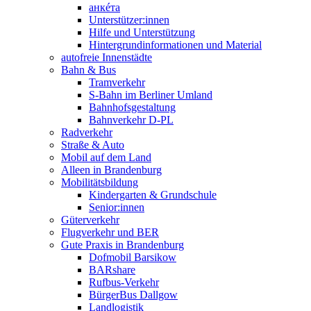
анкéта
Unterstützer:innen
Hilfe und Unterstützung
Hintergrundinformationen und Material
autofreie Innenstädte
Bahn & Bus
Tramverkehr
S-Bahn im Berliner Umland
Bahnhofsgestaltung
Bahnverkehr D-PL
Radverkehr
Straße & Auto
Mobil auf dem Land
Alleen in Brandenburg
Mobilitätsbildung
Kindergarten & Grundschule
Senior:innen
Güterverkehr
Flugverkehr und BER
Gute Praxis in Brandenburg
Dofmobil Barsikow
BARshare
Rufbus-Verkehr
BürgerBus Dallgow
Landlogistik