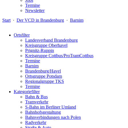
Jobs
Termine
Newsletter
Start
·
Der VCD in Brandenburg
·
Barnim
Ortsfilter
Landesverband Brandenburg
Kreisgruppe Oberhavel
Prignitz-Ruppin
Kreisgruppe Cottbus/ProTramCottbus
Termine
Barnim
Brandenburg/Havel
Ortsgruppe Potsdam
Regionalgruppe TKS
Termine
Kategoriefilter
Bahn & Bus
Tramverkehr
S-Bahn im Berliner Umland
Bahnhofsgestaltung
Bahnverbindungen nach Polen
Radverkehr
Straße & Auto