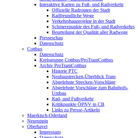
Interaktive Karten zu Fuß- und Radverkehr
Offizielle Radrouten der Stadt
Radfreundliche Wege
Verkehrsbauprojekte in der Stadt
Schmerzpunkte des Fuß- und Radverkehrs
Beurteilung der Qualität aller Radwege
Presseschau
Datenschutz
Cottbus
Datenschutz
Kreisgruppe Cottbus/ProTramCottbus
Archiv ProTramCottbus
Historie PTC
Neubaustrecken-Überblick Tram
Abgelehnte Strecken-Vorschläge
Abgelehnte Vorschläge zum Bahnhofs-
Umbau
Rad- und Fußverkehr
Kritikpunkte ÖPNV in CB
Links zu Presse-Artikeln
Maerkisch-Oderland
Neuruppin
Oberhavel
Impressum
Datenschutz